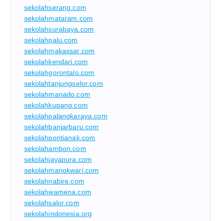
sekolahserang.com
sekolahmataram.com
sekolahsurabaya.com
sekolahpalu.com
sekolahmakassar.com
sekolahkendari.com
sekolahgorontalo.com
sekolahtanjungselor.com
sekolahmanado.com
sekolahkupang.com
sekolahpalangkaraya.com
sekolahbanjarbaru.com
sekolahpontianak.com
sekolahambon.com
sekolahjayapura.com
sekolahmanokwari.com
sekolahnabire.com
sekolahwamena.com
sekolahsalor.com
sekolahindonesia.org