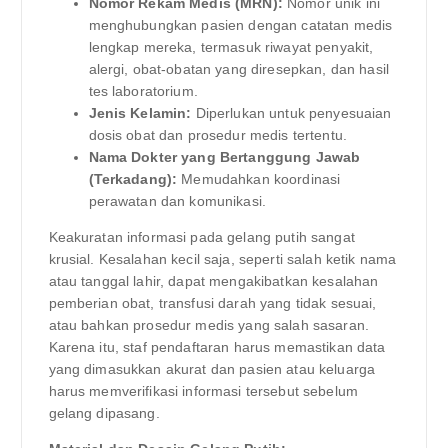
Nomor Rekam Medis (MRN):
Nomor unik ini
menghubungkan pasien dengan catatan medis
lengkap mereka, termasuk riwayat penyakit,
alergi, obat-obatan yang diresepkan, dan hasil
tes laboratorium.
Jenis Kelamin:
Diperlukan untuk penyesuaian
dosis obat dan prosedur medis tertentu.
Nama Dokter yang Bertanggung Jawab
(Terkadang):
Memudahkan koordinasi
perawatan dan komunikasi.
Keakuratan informasi pada gelang putih sangat
krusial. Kesalahan kecil saja, seperti salah ketik nama
atau tanggal lahir, dapat mengakibatkan kesalahan
pemberian obat, transfusi darah yang tidak sesuai,
atau bahkan prosedur medis yang salah sasaran.
Karena itu, staf pendaftaran harus memastikan data
yang dimasukkan akurat dan pasien atau keluarga
harus memverifikasi informasi tersebut sebelum
gelang dipasang.