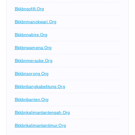
Bkkbnsofifi.org
Bkkbnmanokwari.org
Bkkbnnabire.org
Bkkbnwamena.org
Bkkbnmerauke.org
Bkkbnsorong.org
Bkkbnbangkabelitung.org
Bkkbnbanten.org
Bkkbnkalimantantengah.org
Bkkbnkalimantantimur.org