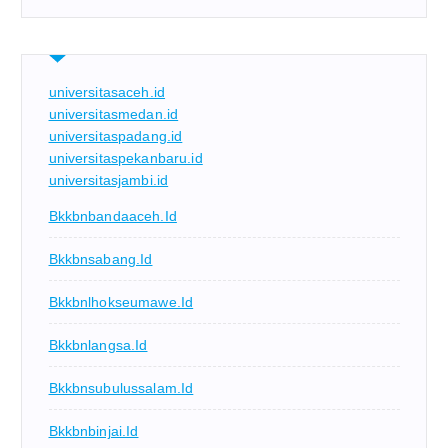
universitasaceh.id
universitasmedan.id
universitaspadang.id
universitaspekanbaru.id
universitasjambi.id
Bkkbnbandaaceh.id
Bkkbnsabang.id
Bkkbnlhokseumawe.id
Bkkbnlangsa.id
Bkkbnsubulussalam.id
Bkkbnbinjai.id