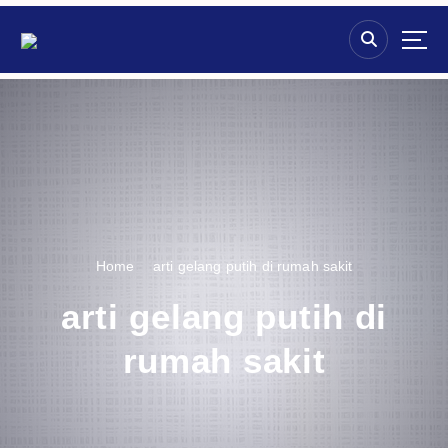
S
k
i
p
t
o
c
o
n
t
e
n
Home
arti gelang putih di rumah sakit
t
arti gelang putih di
rumah sakit