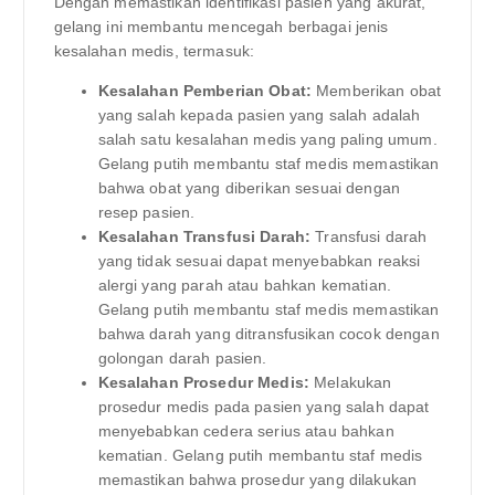
Dengan memastikan identifikasi pasien yang akurat,
gelang ini membantu mencegah berbagai jenis
kesalahan medis, termasuk:
Kesalahan Pemberian Obat:
Memberikan obat
yang salah kepada pasien yang salah adalah
salah satu kesalahan medis yang paling umum.
Gelang putih membantu staf medis memastikan
bahwa obat yang diberikan sesuai dengan
resep pasien.
Kesalahan Transfusi Darah:
Transfusi darah
yang tidak sesuai dapat menyebabkan reaksi
alergi yang parah atau bahkan kematian.
Gelang putih membantu staf medis memastikan
bahwa darah yang ditransfusikan cocok dengan
golongan darah pasien.
Kesalahan Prosedur Medis:
Melakukan
prosedur medis pada pasien yang salah dapat
menyebabkan cedera serius atau bahkan
kematian. Gelang putih membantu staf medis
memastikan bahwa prosedur yang dilakukan