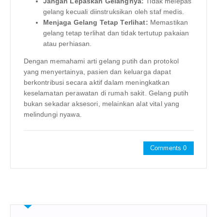
Jangan Lepaskan Gelangnya:
Tidak melepas
gelang kecuali diinstruksikan oleh staf medis.
Menjaga Gelang Tetap Terlihat:
Memastikan
gelang tetap terlihat dan tidak tertutup pakaian
atau perhiasan.
Dengan memahami arti gelang putih dan protokol
yang menyertainya, pasien dan keluarga dapat
berkontribusi secara aktif dalam meningkatkan
keselamatan perawatan di rumah sakit. Gelang putih
bukan sekadar aksesori, melainkan alat vital yang
melindungi nyawa.
Comments 0