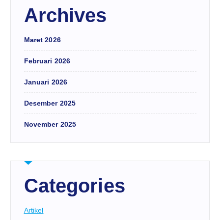
Archives
Maret 2026
Februari 2026
Januari 2026
Desember 2025
November 2025
Categories
Artikel