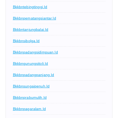
Bkkbntebingtinggi.id
Bkkbnpematangsiantar.id
Bkkbntanjungbalai.id
Bkkbnsibolga.id
Bkkbnpadangsidimpuan.id
Bkkbngunungsitoli.id
Bkkbnpadangpanjang.id
Bkkbnsungaipenuh.id
Bkkbnprabumulih.id
Bkkbnpagaralam.id