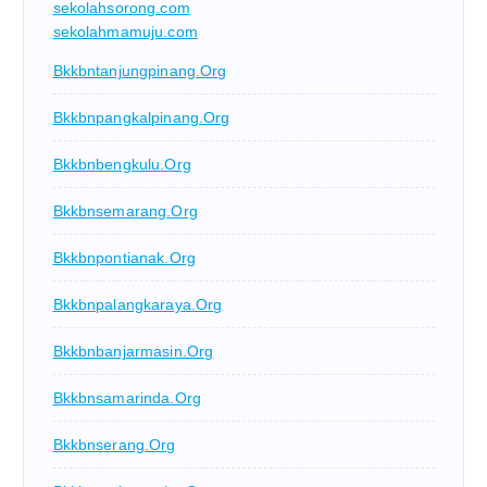
sekolahsorong.com
sekolahmamuju.com
Bkkbntanjungpinang.org
Bkkbnpangkalpinang.org
Bkkbnbengkulu.org
Bkkbnsemarang.org
Bkkbnpontianak.org
Bkkbnpalangkaraya.org
Bkkbnbanjarmasin.org
Bkkbnsamarinda.org
Bkkbnserang.org