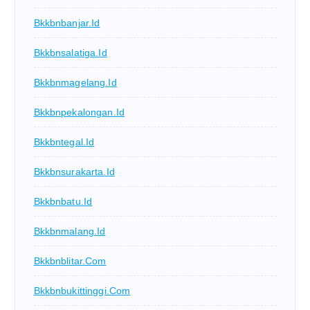
Bkkbnbanjar.id
Bkkbnsalatiga.id
Bkkbnmagelang.id
Bkkbnpekalongan.id
Bkkbntegal.id
Bkkbnsurakarta.id
Bkkbnbatu.id
Bkkbnmalang.id
Bkkbnblitar.com
Bkkbnbukittinggi.com