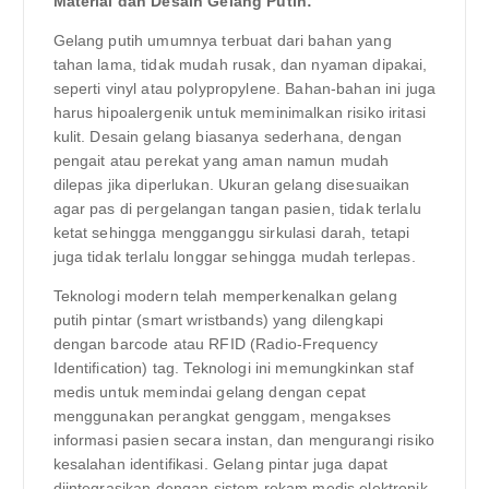
Material dan Desain Gelang Putih:
Gelang putih umumnya terbuat dari bahan yang
tahan lama, tidak mudah rusak, dan nyaman dipakai,
seperti vinyl atau polypropylene. Bahan-bahan ini juga
harus hipoalergenik untuk meminimalkan risiko iritasi
kulit. Desain gelang biasanya sederhana, dengan
pengait atau perekat yang aman namun mudah
dilepas jika diperlukan. Ukuran gelang disesuaikan
agar pas di pergelangan tangan pasien, tidak terlalu
ketat sehingga mengganggu sirkulasi darah, tetapi
juga tidak terlalu longgar sehingga mudah terlepas.
Teknologi modern telah memperkenalkan gelang
putih pintar (smart wristbands) yang dilengkapi
dengan barcode atau RFID (Radio-Frequency
Identification) tag. Teknologi ini memungkinkan staf
medis untuk memindai gelang dengan cepat
menggunakan perangkat genggam, mengakses
informasi pasien secara instan, dan mengurangi risiko
kesalahan identifikasi. Gelang pintar juga dapat
diintegrasikan dengan sistem rekam medis elektronik