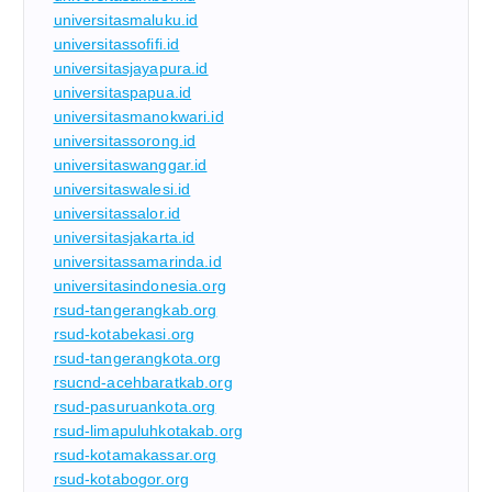
universitasmaluku.id
universitassofifi.id
universitasjayapura.id
universitaspapua.id
universitasmanokwari.id
universitassorong.id
universitaswanggar.id
universitaswalesi.id
universitassalor.id
universitasjakarta.id
universitassamarinda.id
universitasindonesia.org
rsud-tangerangkab.org
rsud-kotabekasi.org
rsud-tangerangkota.org
rsucnd-acehbaratkab.org
rsud-pasuruankota.org
rsud-limapuluhkotakab.org
rsud-kotamakassar.org
rsud-kotabogor.org