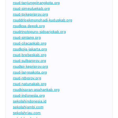
rsud-tanjungpinangkota.org
rsud-simeuluekab.org
rsud-tpikepriprov.org
rsuddrloekmonohadi-kuduskab.org
rsudksa-depok.org
rsudrtnotopuro-sidoarjokab.org
rsud-sintang.org
rsud-cilacapkab.org
rsudkoja-jakarta.org
rsud-brebeskab.org
rsud-sulbarprov.org
rsudtpi-kepriprov.org
rsud-langsakota.org
rsud-ntbprov.org
rsud-natunakab.org
rsudkisaran-asahankab.org
rsud-indonesia.org
sekolahindonesia.id
sekolahjambi.com
sekolahriau.com