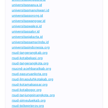
universitaspapua.id
universitasmanokwari.id
universitassorong.id
universitaswanggar.id
universitaswalesi.id
universitassalor.id
universitasjakarta.id
universitassamarinda.id
universitasindonesia.org
rsud-tangerangkab.org
rsud-kotabekasi.org
rsud-tangerangkota.org
rsucnd-acehbaratkab.org
rsud-pasuruankota.org
rsud-limapuluhkotakab.org
rsud-kotamakassar.org
rsud-kotabogor.org
rsud-tanjungpinangkota.org
rsud-simeuluekab.org
rsud-tpikepriprov.org