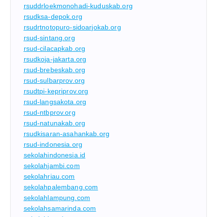
rsuddrloekmonohadi-kuduskab.org
rsudksa-depok.org
rsudrtnotopuro-sidoarjokab.org
rsud-sintang.org
rsud-cilacapkab.org
rsudkoja-jakarta.org
rsud-brebeskab.org
rsud-sulbarprov.org
rsudtpi-kepriprov.org
rsud-langsakota.org
rsud-ntbprov.org
rsud-natunakab.org
rsudkisaran-asahankab.org
rsud-indonesia.org
sekolahindonesia.id
sekolahjambi.com
sekolahriau.com
sekolahpalembang.com
sekolahlampung.com
sekolahsamarinda.com