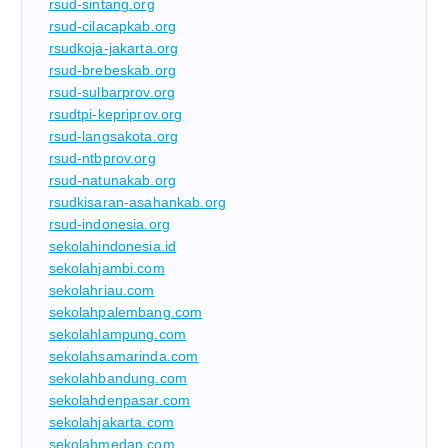
rsud-sintang.org
rsud-cilacapkab.org
rsudkoja-jakarta.org
rsud-brebeskab.org
rsud-sulbarprov.org
rsudtpi-kepriprov.org
rsud-langsakota.org
rsud-ntbprov.org
rsud-natunakab.org
rsudkisaran-asahankab.org
rsud-indonesia.org
sekolahindonesia.id
sekolahjambi.com
sekolahriau.com
sekolahpalembang.com
sekolahlampung.com
sekolahsamarinda.com
sekolahbandung.com
sekolahdenpasar.com
sekolahjakarta.com
sekolahmedan.com