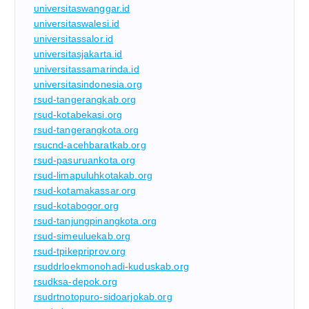
universitaswanggar.id
universitaswalesi.id
universitassalor.id
universitasjakarta.id
universitassamarinda.id
universitasindonesia.org
rsud-tangerangkab.org
rsud-kotabekasi.org
rsud-tangerangkota.org
rsucnd-acehbaratkab.org
rsud-pasuruankota.org
rsud-limapuluhkotakab.org
rsud-kotamakassar.org
rsud-kotabogor.org
rsud-tanjungpinangkota.org
rsud-simeuluekab.org
rsud-tpikepriprov.org
rsuddrloekmonohadi-kuduskab.org
rsudksa-depok.org
rsudrtnotopuro-sidoarjokab.org