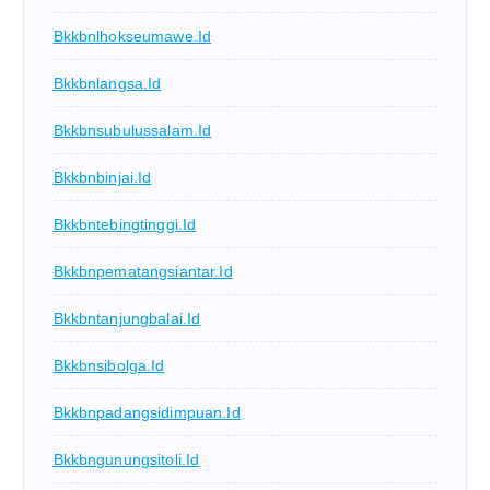
Bkkbnlhokseumawe.id
Bkkbnlangsa.id
Bkkbnsubulussalam.id
Bkkbnbinjai.id
Bkkbntebingtinggi.id
Bkkbnpematangsiantar.id
Bkkbntanjungbalai.id
Bkkbnsibolga.id
Bkkbnpadangsidimpuan.id
Bkkbngunungsitoli.id