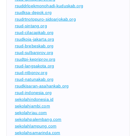
rsuddrloekmonohadi-kuduskab.org
rsudksa-depok.org
rsudrtnotopuro-sidoarjokab.org
rsud-sintang.org
rsud-cilacapkab.org
rsudkoja-jakarta.org
rsud-brebeskab.org
rsud-sulbarprov.org
rsudtpi-kepriprov.org
rsud-langsakota.org
rsud-ntbprov.org
rsud-natunakab.org
rsudkisaran-asahankab.org
rsud-indonesia.org
sekolahindonesia.id
sekolahjambi.com
sekolahriau.com
sekolahpalembang.com
sekolahlampung.com
sekolahsamarinda.com