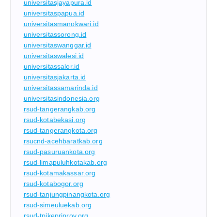
universitasjayapura.id
universitaspapua.id
universitasmanokwari.id
universitassorong.id
universitaswanggar.id
universitaswalesi.id
universitassalor.id
universitasjakarta.id
universitassamarinda.id
universitasindonesia.org
rsud-tangerangkab.org
rsud-kotabekasi.org
rsud-tangerangkota.org
rsucnd-acehbaratkab.org
rsud-pasuruankota.org
rsud-limapuluhkotakab.org
rsud-kotamakassar.org
rsud-kotabogor.org
rsud-tanjungpinangkota.org
rsud-simeuluekab.org
rsud-tpikepriprov.org