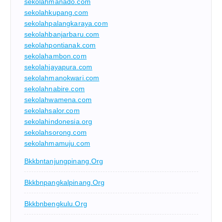
sekolahmanado.com
sekolahkupang.com
sekolahpalangkaraya.com
sekolahbanjarbaru.com
sekolahpontianak.com
sekolahambon.com
sekolahjayapura.com
sekolahmanokwari.com
sekolahnabire.com
sekolahwamena.com
sekolahsalor.com
sekolahindonesia.org
sekolahsorong.com
sekolahmamuju.com
Bkkbntanjungpinang.org
Bkkbnpangkalpinang.org
Bkkbnbengkulu.org