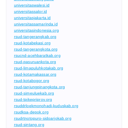
universitaswalesi.id
universitassalor.id
universitasjakarta.id
universitassamarinda.id
universitasindonesia.org
rsud-tangerangkab.org
rsud-kotabekasi.org
rsud-tangerangkota.org
rsucnd-acehbaratkab.org
rsud-pasuruankota.org
rsud-limapuluhkotakab.org
rsud-kotamakassar.org
rsud-kotabogor.org
rsud-tanjungpinangkota.org
rsud-simeuluekab.org
rsud-tpikepriprov.org
rsuddrloekmonohadi-kuduskab.org
rsudksa-depok.org
rsudrtnotopuro-sidoarjokab.org
rsud-sintang.org