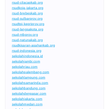
rsud-cilacapkab.org
rsudkoja-jakarta.org
rsud-brebeskab.org
rsud-sulbarprov.org
rsudtpi-kepriprov.org
rsud-langsakota.org
rsud-ntbprov.org
rsud-natunakab.org
rsudkisaran-asahankab.org
rsud-indonesia.org
sekolahindonesia.id
sekolahjambi.com
sekolahriau.com
sekolahpalembang.com
sekolahlampung.com
sekolahsamarinda.com
sekolahbandung.com
sekolahdenpasar.com
sekolahjakarta.com
sekolahmedan.com