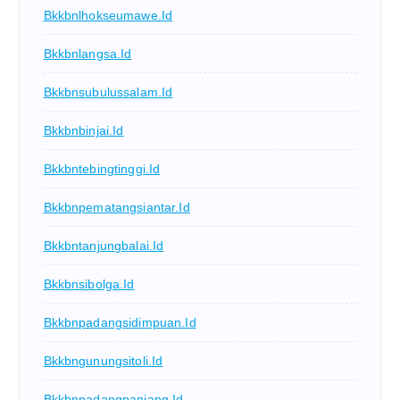
Bkkbnlhokseumawe.id
Bkkbnlangsa.id
Bkkbnsubulussalam.id
Bkkbnbinjai.id
Bkkbntebingtinggi.id
Bkkbnpematangsiantar.id
Bkkbntanjungbalai.id
Bkkbnsibolga.id
Bkkbnpadangsidimpuan.id
Bkkbngunungsitoli.id
Bkkbnpadangpanjang.id