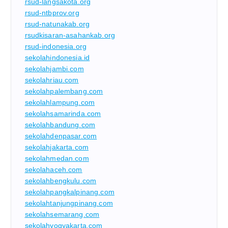
rsud-langsakota.org
rsud-ntbprov.org
rsud-natunakab.org
rsudkisaran-asahankab.org
rsud-indonesia.org
sekolahindonesia.id
sekolahjambi.com
sekolahriau.com
sekolahpalembang.com
sekolahlampung.com
sekolahsamarinda.com
sekolahbandung.com
sekolahdenpasar.com
sekolahjakarta.com
sekolahmedan.com
sekolahaceh.com
sekolahbengkulu.com
sekolahpangkalpinang.com
sekolahtanjungpinang.com
sekolahsemarang.com
sekolahyogyakarta.com