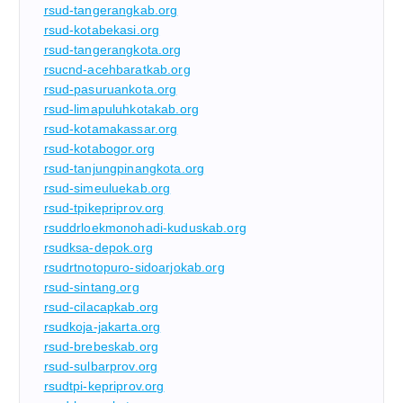
rsud-tangerangkab.org
rsud-kotabekasi.org
rsud-tangerangkota.org
rsucnd-acehbaratkab.org
rsud-pasuruankota.org
rsud-limapuluhkotakab.org
rsud-kotamakassar.org
rsud-kotabogor.org
rsud-tanjungpinangkota.org
rsud-simeuluekab.org
rsud-tpikepriprov.org
rsuddrloekmonohadi-kuduskab.org
rsudksa-depok.org
rsudrtnotopuro-sidoarjokab.org
rsud-sintang.org
rsud-cilacapkab.org
rsudkoja-jakarta.org
rsud-brebeskab.org
rsud-sulbarprov.org
rsudtpi-kepriprov.org