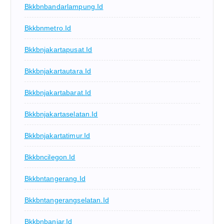
Bkkbnbandarlampung.id
Bkkbnmetro.id
Bkkbnjakartapusat.id
Bkkbnjakartautara.id
Bkkbnjakartabarat.id
Bkkbnjakartaselatan.id
Bkkbnjakartatimur.id
Bkkbncilegon.id
Bkkbntangerang.id
Bkkbntangerangselatan.id
Bkkbnbanjar.id