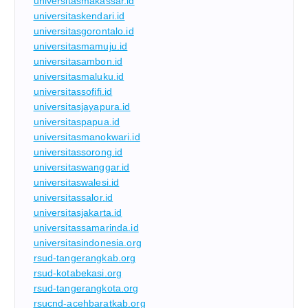
universitasmakassar.id
universitaskendari.id
universitasgorontalo.id
universitasmamuju.id
universitasambon.id
universitasmaluku.id
universitassofifi.id
universitasjayapura.id
universitaspapua.id
universitasmanokwari.id
universitassorong.id
universitaswanggar.id
universitaswalesi.id
universitassalor.id
universitasjakarta.id
universitassamarinda.id
universitasindonesia.org
rsud-tangerangkab.org
rsud-kotabekasi.org
rsud-tangerangkota.org
rsucnd-acehbaratkab.org