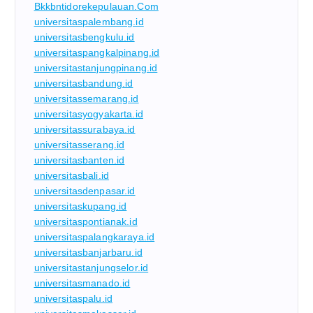
Bkkbntidorekepulauan.com
universitaspalembang.id
universitasbengkulu.id
universitaspangkalpinang.id
universitastanjungpinang.id
universitasbandung.id
universitassemarang.id
universitasyogyakarta.id
universitassurabaya.id
universitasserang.id
universitasbanten.id
universitasbali.id
universitasdenpasar.id
universitaskupang.id
universitaspontianak.id
universitaspalangkaraya.id
universitasbanjarbaru.id
universitastanjungselor.id
universitasmanado.id
universitaspalu.id