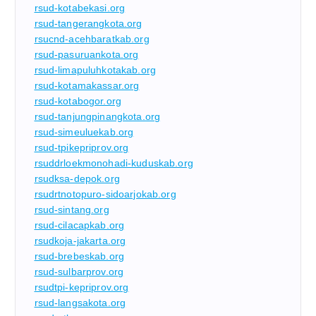
rsud-kotabekasi.org
rsud-tangerangkota.org
rsucnd-acehbaratkab.org
rsud-pasuruankota.org
rsud-limapuluhkotakab.org
rsud-kotamakassar.org
rsud-kotabogor.org
rsud-tanjungpinangkota.org
rsud-simeuluekab.org
rsud-tpikepriprov.org
rsuddrloekmonohadi-kuduskab.org
rsudksa-depok.org
rsudrtnotopuro-sidoarjokab.org
rsud-sintang.org
rsud-cilacapkab.org
rsudkoja-jakarta.org
rsud-brebeskab.org
rsud-sulbarprov.org
rsudtpi-kepriprov.org
rsud-langsakota.org