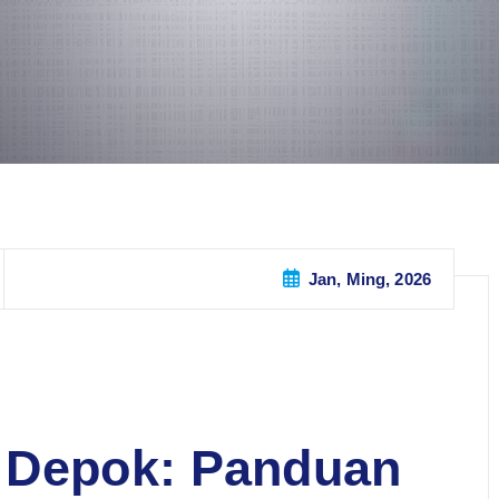
Jan, Ming, 2026
a Depok: Panduan