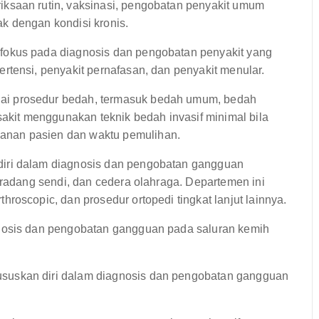
ksaan rutin, vaksinasi, pengobatan penyakit umum
k dengan kondisi kronis.
fokus pada diagnosis dan pengobatan penyakit yang
rtensi, penyakit pernafasan, dan penyakit menular.
i prosedur bedah, termasuk bedah umum, bedah
sakit menggunakan teknik bedah invasif minimal bila
nan pasien dan waktu pemulihan.
iri dalam diagnosis dan pengobatan gangguan
 radang sendi, dan cedera olahraga. Departemen ini
roscopic, dan prosedur ortopedi tingkat lanjut lainnya.
nosis dan pengobatan gangguan pada saluran kemih
skan diri dalam diagnosis dan pengobatan gangguan