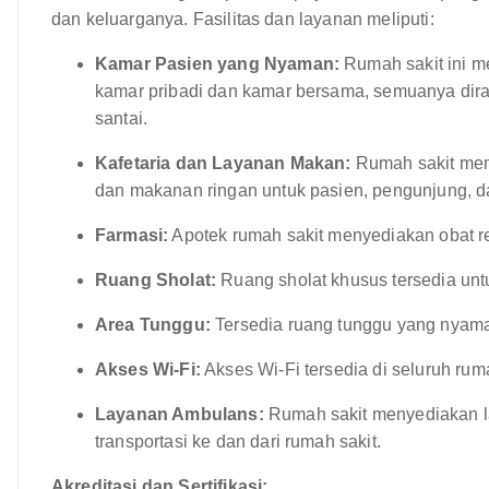
dan keluarganya. Fasilitas dan layanan meliputi:
Kamar Pasien yang Nyaman:
Rumah sakit ini m
kamar pribadi dan kamar bersama, semuanya di
santai.
Kafetaria dan Layanan Makan:
Rumah sakit mem
dan makanan ringan untuk pasien, pengunjung, da
Farmasi:
Apotek rumah sakit menyediakan obat r
Ruang Sholat:
Ruang sholat khusus tersedia unt
Area Tunggu:
Tersedia ruang tunggu yang nyama
Akses Wi-Fi:
Akses Wi-Fi tersedia di seluruh ruma
Layanan Ambulans:
Rumah sakit menyediakan l
transportasi ke dan dari rumah sakit.
Akreditasi dan Sertifikasi: