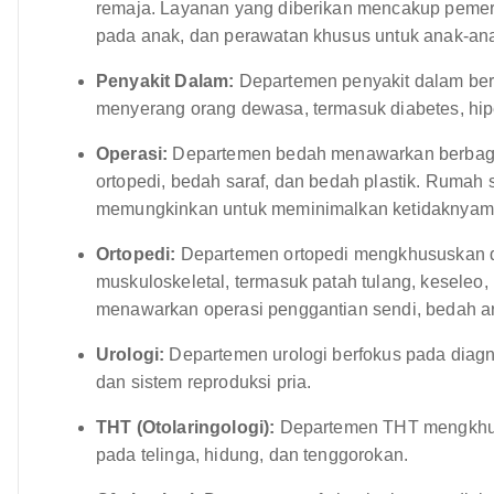
remaja. Layanan yang diberikan mencakup pemeri
pada anak, dan perawatan khusus untuk anak-ana
Penyakit Dalam:
Departemen penyakit dalam ber
menyerang orang dewasa, termasuk diabetes, hipe
Operasi:
Departemen bedah menawarkan berbaga
ortopedi, bedah saraf, dan bedah plastik. Rumah 
memungkinkan untuk meminimalkan ketidaknyama
Ortopedi:
Departemen ortopedi mengkhususkan d
muskuloskeletal, termasuk patah tulang, keseleo,
menawarkan operasi penggantian sendi, bedah arth
Urologi:
Departemen urologi berfokus pada diag
dan sistem reproduksi pria.
THT (Otolaringologi):
Departemen THT mengkhusu
pada telinga, hidung, dan tenggorokan.