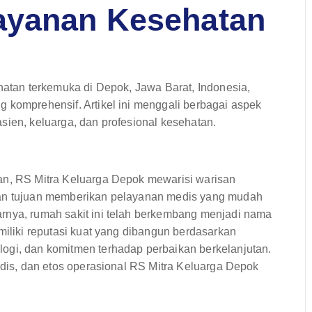
ayanan Kesehatan
ehatan terkemuka di Depok, Jawa Barat, Indonesia,
 komprehensif. Artikel ini menggali berbagai aspek
sien, keluarga, dan profesional kesehatan.
an, RS Mitra Keluarga Depok mewarisi warisan
gan tujuan memberikan pelayanan medis yang mudah
rnya, rumah sakit ini telah berkembang menjadi nama
miliki reputasi kuat yang dibangun berdasarkan
ogi, dan komitmen terhadap perbaikan berkelanjutan.
medis, dan etos operasional RS Mitra Keluarga Depok