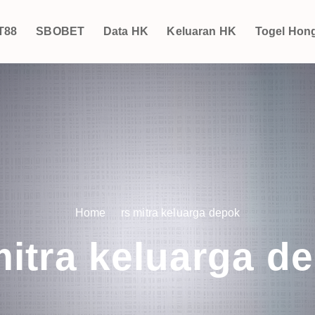
T88
SBOBET
Data HK
Keluaran HK
Togel Hon
Home
rs mitra keluarga depok
mitra keluarga d