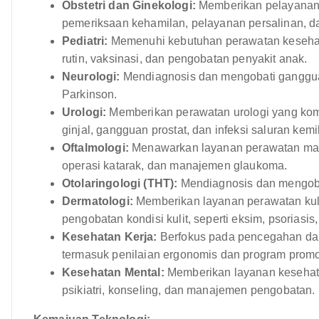
Obstetri dan Ginekologi:
Memberikan pelayanan k
pemeriksaan kehamilan, pelayanan persalinan, d
Pediatri:
Memenuhi kebutuhan perawatan kesehata
rutin, vaksinasi, dan pengobatan penyakit anak.
Neurologi:
Mendiagnosis dan mengobati gangguan n
Parkinson.
Urologi:
Memberikan perawatan urologi yang kom
ginjal, gangguan prostat, dan infeksi saluran kemi
Oftalmologi:
Menawarkan layanan perawatan mata
operasi katarak, dan manajemen glaukoma.
Otolaringologi (THT):
Mendiagnosis dan mengobat
Dermatologi:
Memberikan layanan perawatan kuli
pengobatan kondisi kulit, seperti eksim, psoriasis,
Kesehatan Kerja:
Berfokus pada pencegahan dan 
termasuk penilaian ergonomis dan program promo
Kesehatan Mental:
Memberikan layanan kesehata
psikiatri, konseling, dan manajemen pengobatan.