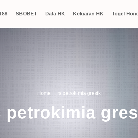
T88
SBOBET
Data HK
Keluaran HK
Togel Hon
Home
rs petrokimia gresik
s petrokimia gres