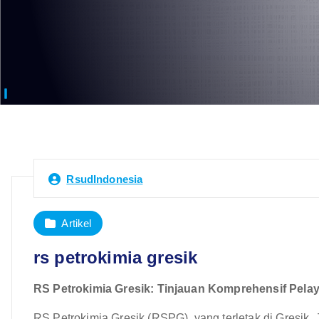
RsudIndonesia
Artikel
rs petrokimia gresik
RS Petrokimia Gresik: Tinjauan Komprehensif Pela
RS Petrokimia Gresik (RSPG), yang terletak di Gresik, J