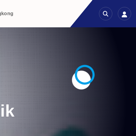
gkong
ik