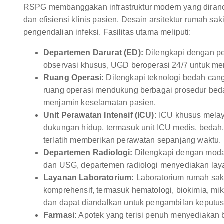
RSPG membanggakan infrastruktur modern yang diran
dan efisiensi klinis pasien. Desain arsitektur rumah sa
pengendalian infeksi. Fasilitas utama meliputi:
Departemen Darurat (ED):
Dilengkapi dengan pera
observasi khusus, UGD beroperasi 24/7 untuk mem
Ruang Operasi:
Dilengkapi teknologi bedah cang
ruang operasi mendukung berbagai prosedur bedah
menjamin keselamatan pasien.
Unit Perawatan Intensif (ICU):
ICU khusus melay
dukungan hidup, termasuk unit ICU medis, bedah, 
terlatih memberikan perawatan sepanjang waktu.
Departemen Radiologi:
Dilengkapi dengan modali
dan USG, departemen radiologi menyediakan laya
Layanan Laboratorium:
Laboratorium rumah sak
komprehensif, termasuk hematologi, biokimia, mik
dan dapat diandalkan untuk pengambilan keputusa
Farmasi:
Apotek yang terisi penuh menyediakan 