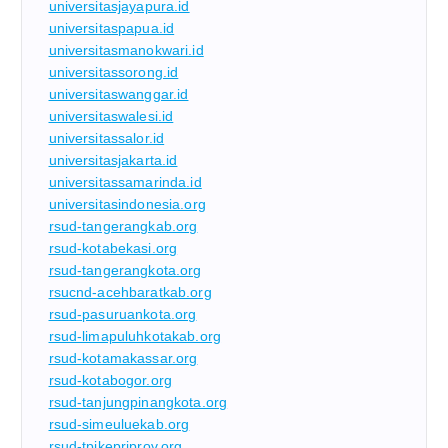
universitasjayapura.id
universitaspapua.id
universitasmanokwari.id
universitassorong.id
universitaswanggar.id
universitaswalesi.id
universitassalor.id
universitasjakarta.id
universitassamarinda.id
universitasindonesia.org
rsud-tangerangkab.org
rsud-kotabekasi.org
rsud-tangerangkota.org
rsucnd-acehbaratkab.org
rsud-pasuruankota.org
rsud-limapuluhkotakab.org
rsud-kotamakassar.org
rsud-kotabogor.org
rsud-tanjungpinangkota.org
rsud-simeuluekab.org
rsud-tpikepriprov.org