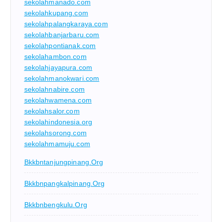
sekolahmanado.com
sekolahkupang.com
sekolahpalangkaraya.com
sekolahbanjarbaru.com
sekolahpontianak.com
sekolahambon.com
sekolahjayapura.com
sekolahmanokwari.com
sekolahnabire.com
sekolahwamena.com
sekolahsalor.com
sekolahindonesia.org
sekolahsorong.com
sekolahmamuju.com
Bkkbntanjungpinang.org
Bkkbnpangkalpinang.org
Bkkbnbengkulu.org