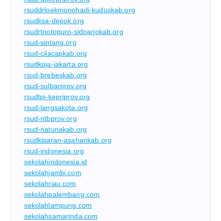
rsuddrloekmonohadi-kuduskab.org
rsudksa-depok.org
rsudrtnotopuro-sidoarjokab.org
rsud-sintang.org
rsud-cilacapkab.org
rsudkoja-jakarta.org
rsud-brebeskab.org
rsud-sulbarprov.org
rsudtpi-kepriprov.org
rsud-langsakota.org
rsud-ntbprov.org
rsud-natunakab.org
rsudkisaran-asahankab.org
rsud-indonesia.org
sekolahindonesia.id
sekolahjambi.com
sekolahriau.com
sekolahpalembang.com
sekolahlampung.com
sekolahsamarinda.com