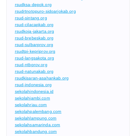
rsudksa-depok.org
rsudrtnotopuro-sidoarjokab.org
rsud-sintang.org
rsud-cilacapkab.org
rsudkoja-jakarta.org
rsud-brebeskab.org
rsud-sulbarprov.org
rsudtpi-kepriprov.org
rsud-langsakota.org
rsud-ntbprov.org
rsud-natunakab.org
rsudkisaran-asahankab.org
rsud-indonesia.org
sekolahindonesia.id
sekolahjambi.com
sekolahriau.com
sekolahpalembang.com
sekolahlampung.com
sekolahsamarinda.com
sekolahbandung.com