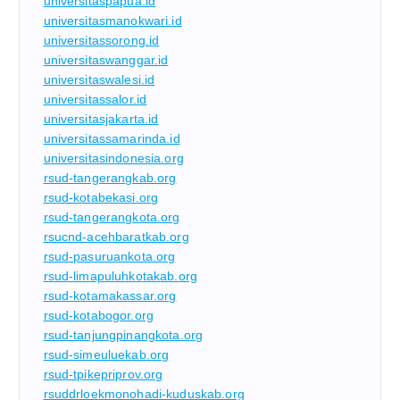
universitaspapua.id
universitasmanokwari.id
universitassorong.id
universitaswanggar.id
universitaswalesi.id
universitassalor.id
universitasjakarta.id
universitassamarinda.id
universitasindonesia.org
rsud-tangerangkab.org
rsud-kotabekasi.org
rsud-tangerangkota.org
rsucnd-acehbaratkab.org
rsud-pasuruankota.org
rsud-limapuluhkotakab.org
rsud-kotamakassar.org
rsud-kotabogor.org
rsud-tanjungpinangkota.org
rsud-simeuluekab.org
rsud-tpikepriprov.org
rsuddrloekmonohadi-kuduskab.org