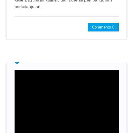
keserbagunaan kuliner, dan potensi pembangunan
berkelanjutan.
Comments 0