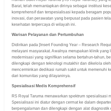
Barat, telah memantapkan dirinya sebagai institusi k
komprehensif dan terspesialisasi kepada beragam popul
inovasi, dan perawatan yang berpusat pada pasien te
kesehatan terpercaya di wilayah ini.
Warisan Pelayanan dan Pertumbuhan
Didirikan pada [Insert Founding Year – Research Requ
melayani masyarakat. Awalnya merupakan klinik yang leb
modernisasi yang signifikan selama bertahun-tahun, be
dilengkapi dengan teknologi mutakhir dan dikelola oleh 
mencerminkan dedikasi rumah sakit untuk memenuhi k
dari komunitas yang dilayaninya.
Spesialisasi Medis Komprehensif
RS Royal Taruma menawarkan spektrum spesialisasi m
Spesialisasi ini diatur dengan cermat ke dalam depart
berpengalaman dan dilengkapi dengan alat diagnostik d