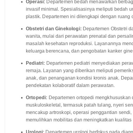
Operasi:
Departemen bedah menawarkan berbagai
invasif minimal. Spesialisasinya meliputi bedah 
plastik. Departemen ini dilengkapi dengan ruang
Obstetri dan Ginekologi:
Departemen Obstetri d
wanita, mulai dari perawatan prenatal dan persa
masalah kesehatan reproduksi. Layanannya menca
keluarga berencana, dan pengobatan kanker gine
Pediatri:
Departemen pediatri menyediakan peraw
remaja. Layanan yang diberikan meliputi pemerik
anak, dan penanganan kondisi kronis anak. Dep
pendekatan kolaboratif dalam perawatan.
Ortopedi:
Departemen ortopedi mengkhususkan di
muskuloskeletal, termasuk patah tulang, nyeri se
mencakup artroskopi, operasi penggantian sendi, d
memulihkan mobilitas dan meningkatkan kualitas
Urologi:
Departemen urologi berfokus pada diag