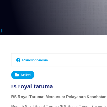
RsudIndonesia
Artikel
rs royal taruma
RS Royal Taruma: Mercusuar Pelayanan Kesehatan 
Rumah Sakit Royal Taruma (RS Royal Taruma), yang te