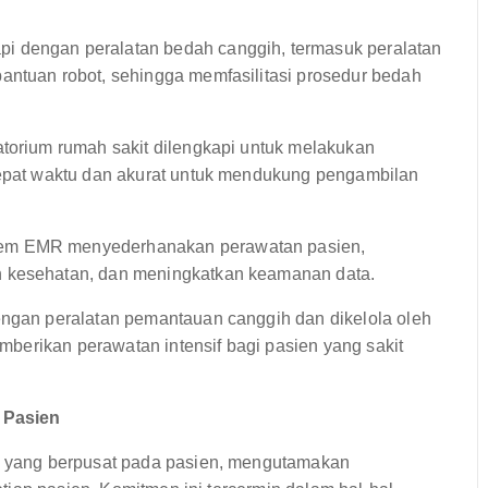
pi dengan peralatan bedah canggih, termasuk peralatan
antuan robot, sehingga memfasilitasi prosedur bedah
ratorium rumah sakit dilengkapi untuk melakukan
 tepat waktu dan akurat untuk mendukung pengambilan
em EMR menyederhanakan perawatan pasien,
n kesehatan, dan meningkatkan keamanan data.
ngan peralatan pemantauan canggih dan dikelola oleh
memberikan perawatan intensif bagi pasien yang sakit
 Pasien
 yang berpusat pada pasien, mengutamakan