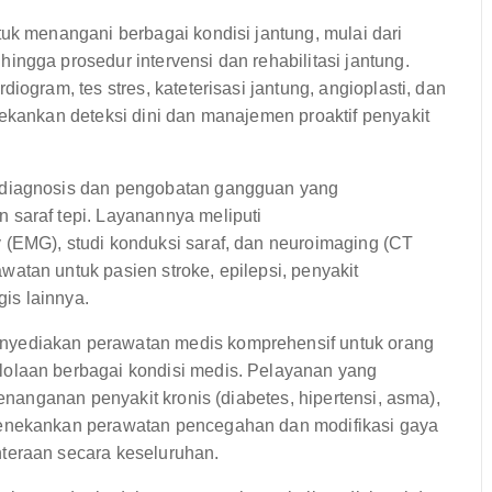
uk menangani berbagai kondisi jantung, mulai dari
ngga prosedur intervensi dan rehabilitasi jantung.
iogram, tes stres, kateterisasi jantung, angioplasti, dan
ekankan deteksi dini dan manajemen proaktif penyakit
 diagnosis dan pengobatan gangguan yang
 saraf tepi. Layanannya meliputi
(EMG), studi konduksi saraf, dan neuroimaging (CT
atan untuk pasien stroke, epilepsi, penyakit
gis lainnya.
yediakan perawatan medis komprehensif untuk orang
olaan berbagai kondisi medis. Pelayanan yang
penanganan penyakit kronis (diabetes, hipertensi, asma),
menekankan perawatan pencegahan dan modifikasi gaya
teraan secara keseluruhan.