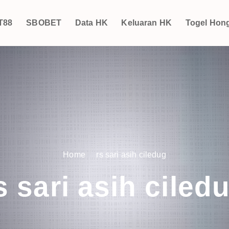
T88
SBOBET
Data HK
Keluaran HK
Togel Hon
Home
rs sari asih ciledug
s sari asih ciled