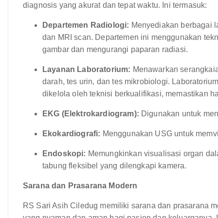
diagnosis yang akurat dan tepat waktu. Ini termasuk:
Departemen Radiologi:
Menyediakan berbagai la
dan MRI scan. Departemen ini menggunakan teknol
gambar dan mengurangi paparan radiasi.
Layanan Laboratorium:
Menawarkan serangkaian
darah, tes urin, dan tes mikrobiologi. Laboratori
dikelola oleh teknisi berkualifikasi, memastikan h
EKG (Elektrokardiogram):
Digunakan untuk menila
Ekokardiografi:
Menggunakan USG untuk memvisua
Endoskopi:
Memungkinkan visualisasi organ dal
tabung fleksibel yang dilengkapi kamera.
Sarana dan Prasarana Modern
RS Sari Asih Ciledug memiliki sarana dan prasarana 
yang nyaman dan aman bagi pasien dan keluarganya. I