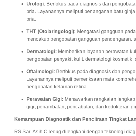
Urologi:
Berfokus pada diagnosis dan pengobatan
pria. Layanannya meliputi penanganan batu ginjal, 
pria.
THT (Otolaringologi):
Mengatasi gangguan pada t
mencakup pengobatan gangguan pendengaran, sinus
Dermatologi:
Memberikan layanan perawatan kuli
pengobatan penyakit kulit, dermatologi kosmetik, d
Oftalmologi:
Berfokus pada diagnosis dan pengob
Layanannya meliputi pemeriksaan mata komprehen
pengobatan kelainan retina.
Perawatan Gigi:
Menawarkan rangkaian lengkap l
gigi, penambalan, pencabutan, dan kedokteran gig
Kemampuan Diagnostik dan Pencitraan Tingkat Lan
RS Sari Asih Ciledug dilengkapi dengan teknologi dia