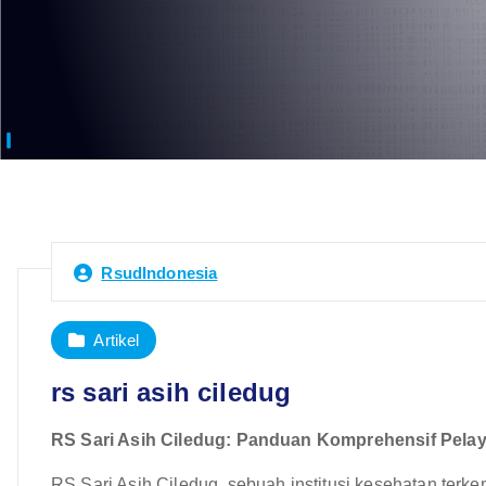
RsudIndonesia
Artikel
rs sari asih ciledug
RS Sari Asih Ciledug: Panduan Komprehensif Pelay
RS Sari Asih Ciledug, sebuah institusi kesehatan terke