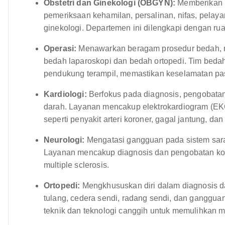
Obstetri dan Ginekologi (OBGYN):
Memberikan p
pemeriksaan kehamilan, persalinan, nifas, pelay
ginekologi. Departemen ini dilengkapi dengan ru
Operasi:
Menawarkan beragam prosedur bedah, m
bedah laparoskopi dan bedah ortopedi. Tim bedah 
pendukung terampil, memastikan keselamatan pas
Kardiologi:
Berfokus pada diagnosis, pengobata
darah. Layanan mencakup elektrokardiogram (EKG)
seperti penyakit arteri koroner, gagal jantung, dan 
Neurologi:
Mengatasi gangguan pada sistem saraf
Layanan mencakup diagnosis dan pengobatan kondi
multiple sclerosis.
Ortopedi:
Mengkhususkan diri dalam diagnosis da
tulang, cedera sendi, radang sendi, dan ganggua
teknik dan teknologi canggih untuk memulihkan mo