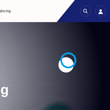
gkong
ug