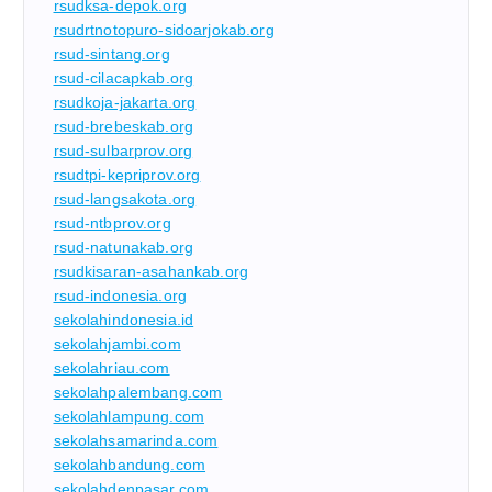
rsudksa-depok.org
rsudrtnotopuro-sidoarjokab.org
rsud-sintang.org
rsud-cilacapkab.org
rsudkoja-jakarta.org
rsud-brebeskab.org
rsud-sulbarprov.org
rsudtpi-kepriprov.org
rsud-langsakota.org
rsud-ntbprov.org
rsud-natunakab.org
rsudkisaran-asahankab.org
rsud-indonesia.org
sekolahindonesia.id
sekolahjambi.com
sekolahriau.com
sekolahpalembang.com
sekolahlampung.com
sekolahsamarinda.com
sekolahbandung.com
sekolahdenpasar.com