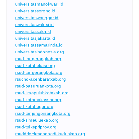
universitasmanokwari.id
universitassorong.id
universitaswanggar.id
universitaswalesi.id
universitassalor.id
universitasjakarta.id
universitassamarinda.id
universitasindonesia.org
rsud-tangerangkab.org
rsud-kotabekasi.org
rsud-tangerangkota.org
rsucnd-acehbaratkab.org
rsud-pasuruankota.org
rsud-limapuluhkotakab.org
rsud-kotamakassar.org
rsud-kotabogor.org
rsud-tanjungpinangkota.org
rsud-simeuluekab.org
rsud-tpikepriprov.org
rsuddrloekmonohadi-kuduskab.org