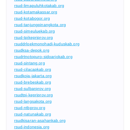
rsud-limapuluhkotakab.org
rsud-kotamakassar.org
rsud-kotabogor.org
rsud-tanjungpinangkota.org
rsud-simeuluekab.org
rsud-tpikepriprov.org
rsuddrloekmonohadi-kuduskab.org
rsudksa-depok.org
rsudrtnotopuro-sidoarjokab.org
rsud-sintang.org
rsud-cilacapkab.org
rsudkoja-jakarta.org
rsud-brebeskab.org
rsud-sulbarprov.org
rsudtpi-kepriprov.org
rsud-langsakota.org
rsud-ntbprov.org
rsud-natunakab.org
rsudkisaran-asahankab.org
rsud-indonesia.org