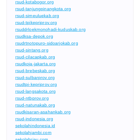
rsud-kotabogor.org
rsud-tanjungpinangkota.org
rsud-simeuluekab.org
rsud-tpikepriprov.org
rsuddrloekmonohadi-kuduskab.org
rsudksa-depok.org
rsudrtnotopuro-sidoarjokab.org
rsud-sintang.org
rsud-cilacapkab.org
rsudkoja-jakarta.org
rsud-brebeskab.org
rsud-sulbarprov.org
rsudtpi-kepriprov.org
rsud-langsakota.org
rsud-ntbprov.org
rsud-natunakab.org
rsudkisaran-asahankab.org
rsud-indonesia.org
sekolahindonesia.id
sekolahjambi.com
sekolahriau.com