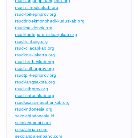
rsud-tanjungpinangkota.org
rsud-simeuluekab.org
rsud-tpikepriprov.org
rsuddrloekmonohadi-kuduskab.org
rsudksa-depok.org
rsudrtnotopuro-sidoarjokab.org
rsud-sintang.org
rsud-cilacapkab.org
rsudkoja-jakarta.org
rsud-brebeskab.org
rsud-sulbarprov.org
rsudtpi-kepriprov.org
rsud-langsakota.org
rsud-ntbprov.org
rsud-natunakab.org
rsudkisaran-asahankab.org
rsud-indonesia.org
sekolahindonesia.id
sekolahjambi.com
sekolahriau.com
sekolahpalembang.com