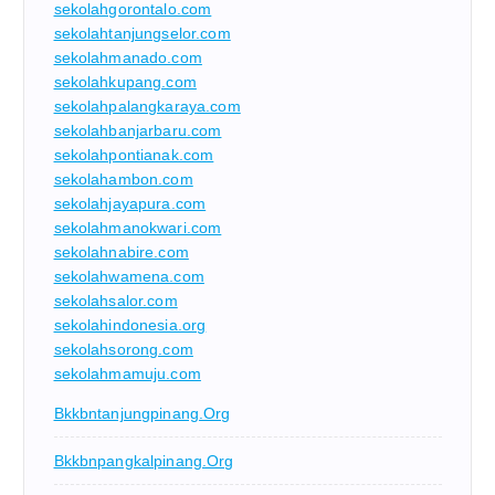
sekolahgorontalo.com
sekolahtanjungselor.com
sekolahmanado.com
sekolahkupang.com
sekolahpalangkaraya.com
sekolahbanjarbaru.com
sekolahpontianak.com
sekolahambon.com
sekolahjayapura.com
sekolahmanokwari.com
sekolahnabire.com
sekolahwamena.com
sekolahsalor.com
sekolahindonesia.org
sekolahsorong.com
sekolahmamuju.com
Bkkbntanjungpinang.org
Bkkbnpangkalpinang.org