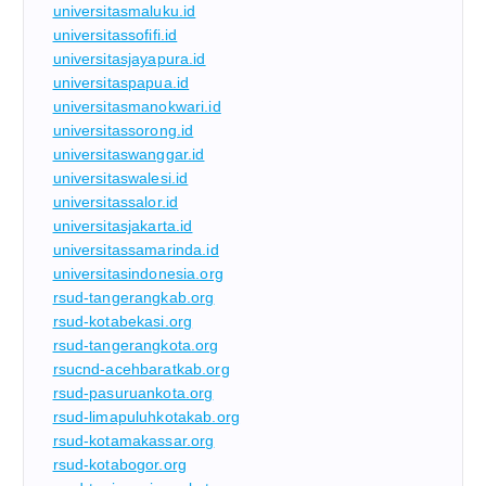
universitasmaluku.id
universitassofifi.id
universitasjayapura.id
universitaspapua.id
universitasmanokwari.id
universitassorong.id
universitaswanggar.id
universitaswalesi.id
universitassalor.id
universitasjakarta.id
universitassamarinda.id
universitasindonesia.org
rsud-tangerangkab.org
rsud-kotabekasi.org
rsud-tangerangkota.org
rsucnd-acehbaratkab.org
rsud-pasuruankota.org
rsud-limapuluhkotakab.org
rsud-kotamakassar.org
rsud-kotabogor.org