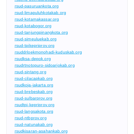
rsud-pasuruankota.org
rsud-limapuluhkotakab.org
rsud-kotamakassar.org
rsud-kotabogor.org
rsud-tanjungpinangkota.org
rsud-simeuluekab.org
rsud-tpikepriprov.org
rsuddrloekmonohadi-kuduskab.org
rsudksa-depok.org
rsudrtnotopuro-sidoarjokab.org
rsud-sintang.org
rsud-cilacapkab.org
rsudkoja-jakarta.org
rsud-brebeskab.org
rsud-sulbarprov.org
rsudtpi-kepriprov.org
rsud-langsakota.org
rsud-ntbprov.org
rsud-natunakab.org
rsudkisaran-asahankab.org