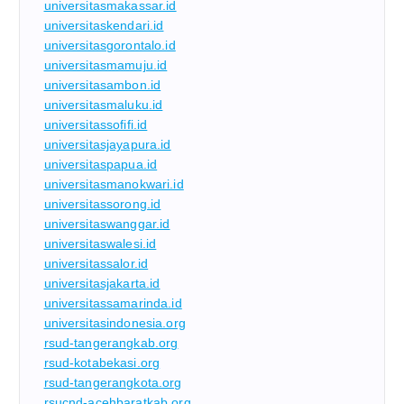
universitasmakassar.id
universitaskendari.id
universitasgorontalo.id
universitasmamuju.id
universitasambon.id
universitasmaluku.id
universitassofifi.id
universitasjayapura.id
universitaspapua.id
universitasmanokwari.id
universitassorong.id
universitaswanggar.id
universitaswalesi.id
universitassalor.id
universitasjakarta.id
universitassamarinda.id
universitasindonesia.org
rsud-tangerangkab.org
rsud-kotabekasi.org
rsud-tangerangkota.org
rsucnd-acehbaratkab.org