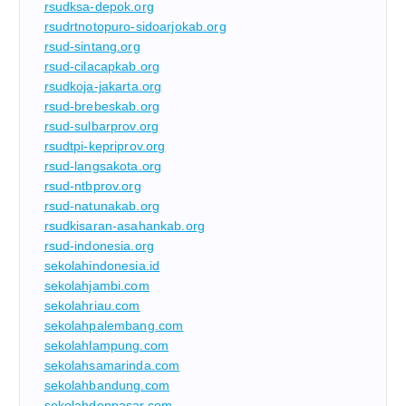
rsudksa-depok.org
rsudrtnotopuro-sidoarjokab.org
rsud-sintang.org
rsud-cilacapkab.org
rsudkoja-jakarta.org
rsud-brebeskab.org
rsud-sulbarprov.org
rsudtpi-kepriprov.org
rsud-langsakota.org
rsud-ntbprov.org
rsud-natunakab.org
rsudkisaran-asahankab.org
rsud-indonesia.org
sekolahindonesia.id
sekolahjambi.com
sekolahriau.com
sekolahpalembang.com
sekolahlampung.com
sekolahsamarinda.com
sekolahbandung.com
sekolahdenpasar.com