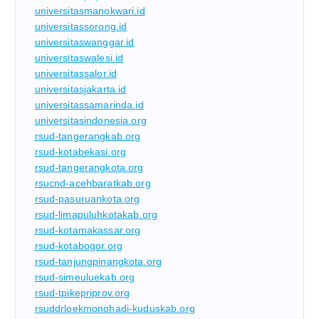
universitasmanokwari.id
universitassorong.id
universitaswanggar.id
universitaswalesi.id
universitassalor.id
universitasjakarta.id
universitassamarinda.id
universitasindonesia.org
rsud-tangerangkab.org
rsud-kotabekasi.org
rsud-tangerangkota.org
rsucnd-acehbaratkab.org
rsud-pasuruankota.org
rsud-limapuluhkotakab.org
rsud-kotamakassar.org
rsud-kotabogor.org
rsud-tanjungpinangkota.org
rsud-simeuluekab.org
rsud-tpikepriprov.org
rsuddrloekmonohadi-kuduskab.org